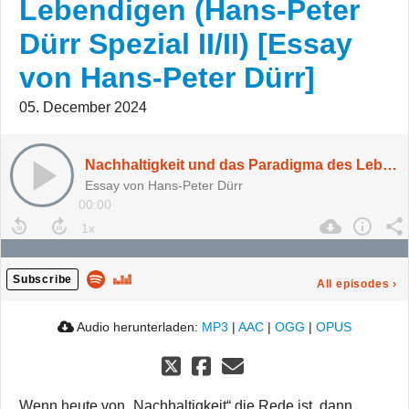
Lebendigen (Hans-Peter
Dürr Spezial II/II) [Essay
von Hans-Peter Dürr]
05. December 2024
Nachhaltigkeit und das Paradigma des Lebendigen (Hans-Peter Dürr Spezial II/II) [Essay von Hans-Peter Dürr]
Essay von Hans-Peter Dürr
00:00
Subscribe
All episodes
›
Audio herunterladen:
MP3
|
AAC
|
OGG
|
OPUS
Wenn heute von „Nachhaltigkeit“ die Rede ist, dann