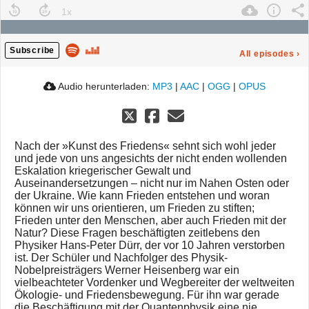
Subscribe
All episodes
›
Audio herunterladen:
MP3
|
AAC
|
OGG
|
OPUS
Nach der »Kunst des Friedens« sehnt sich wohl jeder
und jede von uns angesichts der nicht enden wollenden
Eskalation kriegerischer Gewalt und
Auseinandersetzungen – nicht nur im Nahen Osten oder
der Ukraine. Wie kann Frieden entstehen und woran
können wir uns orientieren, um Frieden zu stiften;
Frieden unter den Menschen, aber auch Frieden mit der
Natur? Diese Fragen beschäftigten zeitlebens den
Physiker Hans-Peter Dürr, der vor 10 Jahren verstorben
ist. Der Schüler und Nachfolger des Physik-
Nobelpreisträgers Werner Heisenberg war ein
vielbeachteter Vordenker und Wegbereiter der weltweiten
Ökologie- und Friedensbewegung. Für ihn war gerade
die Beschäftigung mit der Quantenphysik eine nie